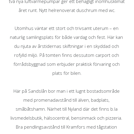
två nya luftvärmepumpar ger ett behagligt inomhusklimat 
året runt. Nytt helrenoverat duschrum med wc.

Utomhus väntar ett stort och trivsamt uterum – en 
naturlig samlingsplats för både vardag och fest. Här kan 
du njuta av årstidernas skiftningar i en skyddad och 
rofylld miljö. På tomten finns dessutom carport och 
förrådsbyggnad som erbjuder praktisk förvaring och 
plats för bilen.

Här på Sandslån bor man i ett lugnt bostadsområde 
med promenadavstånd till älven, badplats, 
småbåtshamn. Närhet till Nyland där det finns b.la 
livsmedelsbutik, hälsocentral, bensinmack och pizzeria. 
Bra pendlingsavstånd till Kramfors med tågstation 