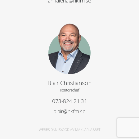
annalena@hkfm.se
Blair Christianson
Kontorschef
073-824 21 31
blair@hkfm.se
WEBBSIDAN BYGGD AV MÄKLARLABBET