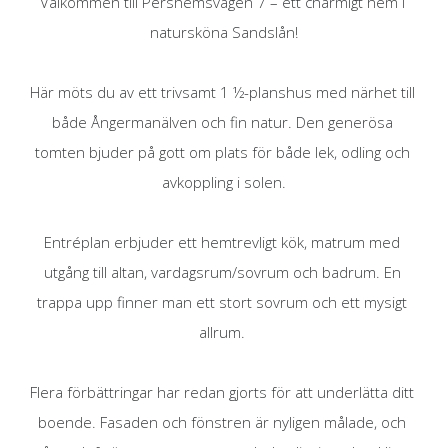
Välkommen till Pershemsvägen 7 – ett charmigt hem i 
natursköna Sandslån!

Här möts du av ett trivsamt 1 ½-planshus med närhet till 
både Ångermanälven och fin natur. Den generösa 
tomten bjuder på gott om plats för både lek, odling och 
avkoppling i solen.

Entréplan erbjuder ett hemtrevligt kök, matrum med 
utgång till altan, vardagsrum/sovrum och badrum. En 
trappa upp finner man ett stort sovrum och ett mysigt 
allrum. 

Flera förbättringar har redan gjorts för att underlätta ditt 
boende. Fasaden och fönstren är nyligen målade, och 